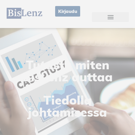
Kirjaudu
Tutustu miten
BisLenz auttaa
Tiedolla
johtamisessa