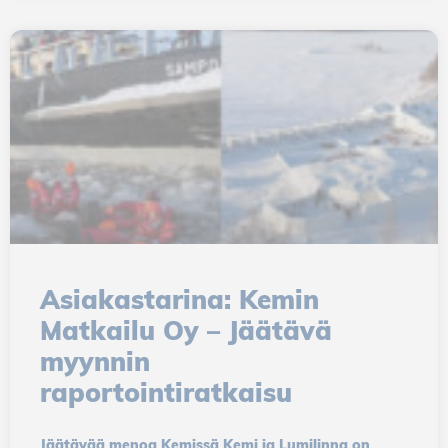
Asiakastarina: Kemin
Matkailu Oy – Jäätävä
myynnin
raportointiratkaisu
Jäätävää menoa Kemissä Kemi ja Lumilinna on