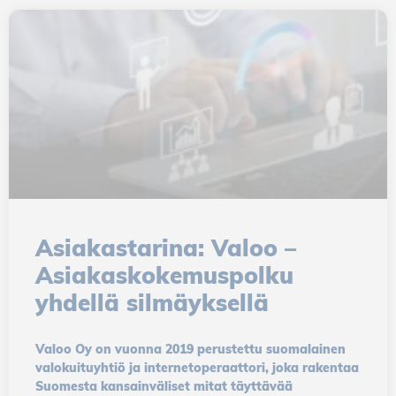
we can
improve the
functionality
and efficiency
of the site,
striving for the
best possible
customer
experience.
Marketing
Asiakastarina: Valoo –
Cookies
Asiakaskokemuspolku
With
yhdellä silmäyksellä
marketing
cookies, we
can ensure
Valoo Oy on vuonna 2019 perustettu suomalainen
that any
valokuituyhtiö ja internetoperaattori, joka rakentaa
advertising you
Suomesta kansainväliset mitat täyttävää