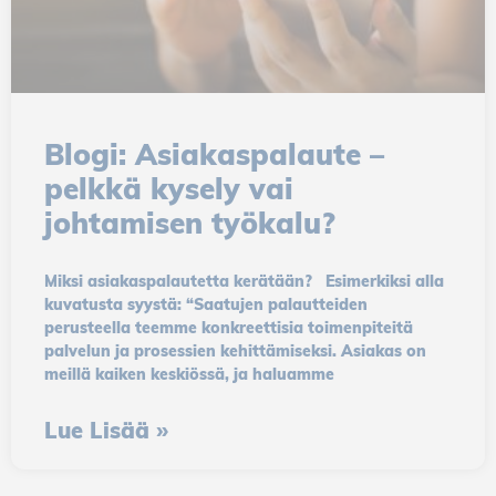
these
cookies.
These
cookies are
therefore
Blogi: Asiakaspalaute –
mandatory.
pelkkä kysely vai
johtamisen työkalu?
Performance
cookies
Miksi asiakaspalautetta kerätään? Esimerkiksi alla
With
kuvatusta syystä: “Saatujen palautteiden
performance
perusteella teemme konkreettisia toimenpiteitä
cookies, we
palvelun ja prosessien kehittämiseksi. Asiakas on
monitor the
meillä kaiken keskiössä, ja haluamme
website traffic
of our
Lue Lisää »
website. With
this tracking,