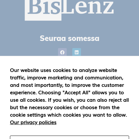
Seuraa somessa
Our website uses cookies to analyze website
Privacy Policy
traffic, improve marketing and communication,
and most importantly, to improve the customer
experience. Choosing "Accept All" allows you to
Yhteystiedot
use all cookies. If you wish, you can also reject all
but the necessary cookies or choose from the
+358503365447
cookie settings which cookies you want to allow.
Our privacy policies
marko.filenius(at)moontalk.com