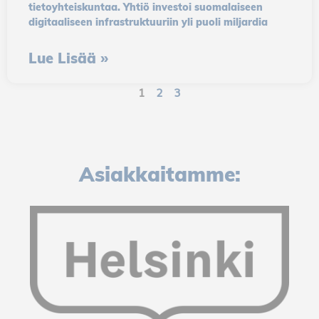
see is of
tietoyhteiskuntaa. Yhtiö investoi suomalaiseen
digitaaliseen infrastruktuuriin yli puoli miljardia
interest to you.
Thus,
Lue Lisää »
marketing
cookies allow
1
2
3
you to see our
advertisements
on different
websites.
Asiakkaitamme: