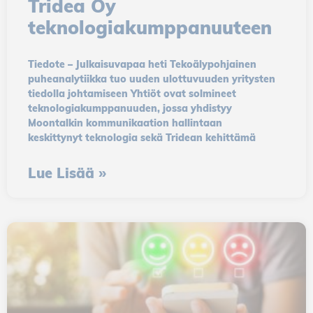
Tridea Oy
teknologiakumppanuuteen
Necessary
Tiedote – Julkaisuvapaa heti Tekoälypohjainen
cookies
puheanalytiikka tuo uuden ulottuvuuden yritysten
Necessary
tiedolla johtamiseen Yhtiöt ovat solmineet
cookies
teknologiakumppanuuden, jossa yhdistyy
perform
Moontalkin kommunikaation hallintaan
keskittynyt teknologia sekä Tridean kehittämä
basic
functions
Lue Lisää »
of the
website,
such as
page
navigation,
and the
website will
not work
without