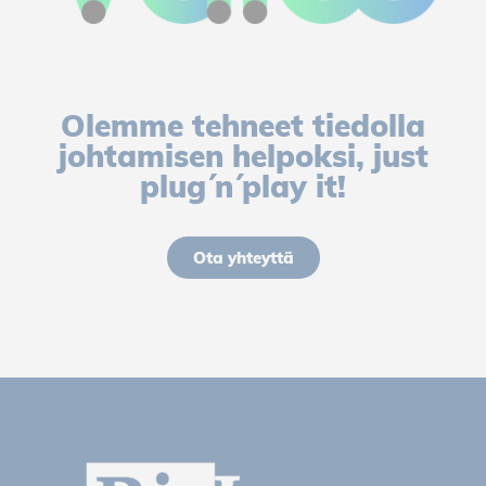
Olemme tehneet tiedolla
johtamisen helpoksi, just
plug´n´play it!
Ota yhteyttä