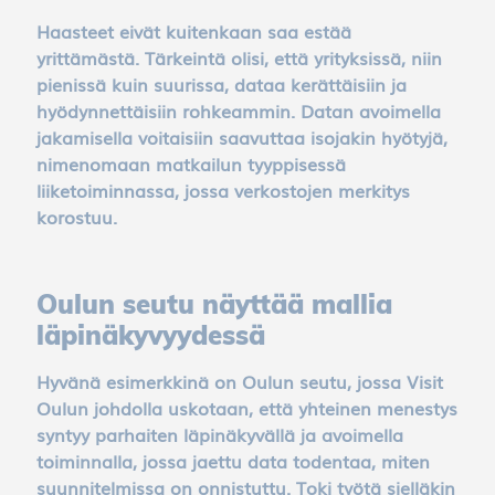
Haasteet eivät kuitenkaan saa estää
yrittämästä. Tärkeintä olisi, että yrityksissä, niin
pienissä kuin suurissa, dataa kerättäisiin ja
hyödynnettäisiin rohkeammin. Datan avoimella
jakamisella voitaisiin saavuttaa isojakin hyötyjä,
nimenomaan matkailun tyyppisessä
liiketoiminnassa, jossa verkostojen merkitys
korostuu.
Oulun seutu näyttää mallia
läpinäkyvyydessä
Hyvänä esimerkkinä on Oulun seutu, jossa Visit
Oulun johdolla uskotaan, että yhteinen menestys
syntyy parhaiten läpinäkyvällä ja avoimella
toiminnalla, jossa jaettu data todentaa, miten
suunnitelmissa on onnistuttu. Toki työtä sielläkin