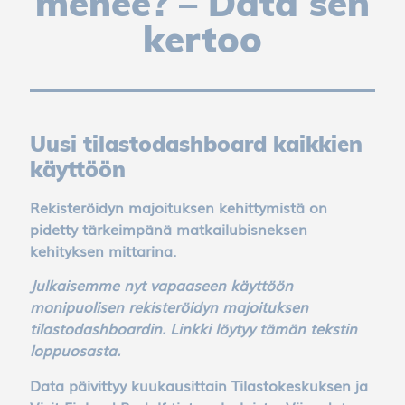
menee? – Data sen
kertoo
Uusi tilastodashboard kaikkien
käyttöön
Rekisteröidyn majoituksen kehittymistä on
pidetty tärkeimpänä matkailubisneksen
kehityksen mittarina.
Julkaisemme nyt vapaaseen käyttöön
monipuolisen rekisteröidyn majoituksen
tilastodashboardin. Linkki löytyy tämän tekstin
loppuosasta.
Data päivittyy kuukausittain Tilastokeskuksen ja