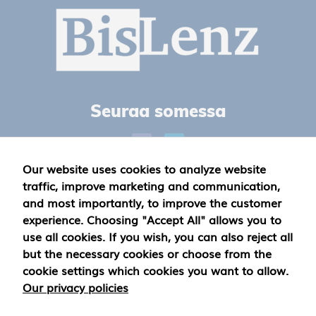
Seuraa somessa
Our website uses cookies to analyze website
traffic, improve marketing and communication,
Privacy Policy
and most importantly, to improve the customer
experience. Choosing "Accept All" allows you to
use all cookies. If you wish, you can also reject all
Yhteystiedot
but the necessary cookies or choose from the
cookie settings which cookies you want to allow.
+358503365447
Our privacy policies
marko.filenius(at)moontalk.com