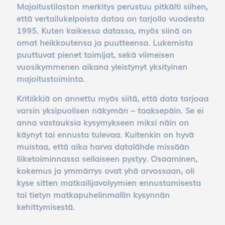
Majoitustilaston merkitys perustuu pitkälti siihen,
että vertailukelpoista dataa on tarjolla vuodesta
1995. Kuten kaikessa datassa, myös siinä on
omat heikkoutensa ja puutteensa. Lukemista
puuttuvat pienet toimijat, sekä viimeisen
vuosikymmenen aikana yleistynyt yksityinen
majoitustoiminta.
Kritiikkiä on annettu myös siitä, että data tarjoaa
varsin yksipuolisen näkymän – taaksepäin. Se ei
anna vastauksia kysymykseen miksi näin on
käynyt tai ennusta tulevaa. Kuitenkin on hyvä
muistaa, että aika harva datalähde missään
liiketoiminnassa sellaiseen pystyy. Osaaminen,
kokemus ja ymmärrys ovat yhä arvossaan, oli
kyse sitten matkailijavolyymien ennustamisesta
tai tietyn matkapuhelinmallin kysynnän
kehittymisestä.