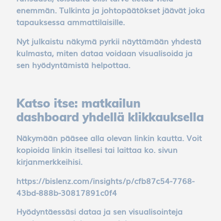
functions
enemmän. Tulkinta ja johtopäätökset jäävät joka
of the
tapauksessa ammattilaisille.
website,
such as
Nyt julkaistu näkymä pyrkii näyttämään yhdestä
page
kulmasta, miten dataa voidaan visualisoida ja
navigation,
sen hyödyntämistä helpottaa.
and the
website will
not work
Katso itse: matkailun
without
dashboard yhdellä klikkauksella
these
cookies.
Näkymään pääsee alla olevan linkin kautta. Voit
These
kopioida linkin itsellesi tai laittaa ko. sivun
cookies are
kirjanmerkkeihisi.
therefore
https://bislenz.com/insights/p/cfb87c54-7768-
mandatory.
43bd-888b-30817891c0f4
Hyödyntäessäsi dataa ja sen visualisointeja
Performance