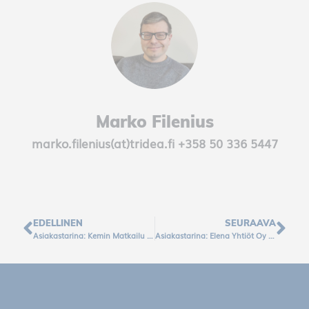
Marketing
Cookies
With
marketing
cookies, we
can ensure
Marko Filenius
that any
marko.filenius(at)tridea.fi +358 50 336 5447
advertising you
see is of
interest to you.
Thus,
marketing
EDELLINEN
SEURAAVA
cookies allow
Asiakastarina: Kemin Matkailu Oy – Jäätävä myynnin raportointiratkaisu
Asiakastarina: Elena Yhtiöt Oy – kokonaisvaltainen näkyvyys dataan ja uusia palvelumahdollisuuksia asiakkaille
you to see our
advertisements
on different
websites.