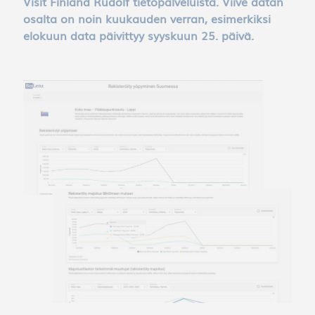
Visit Finland Rudolf tietopalveluista. Viive datan
osalta on noin kuukauden verran, esimerkiksi
elokuun data päivittyy syyskuun 25. päivä.