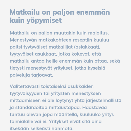
Matkailu on paljon enemmän
kuin yöpymiset
Matkailu on paljon muutakin kuin majoitus.
Menestyvän matkakohteen reseptiin kuuluu
paitsi tyytyväiset matkailijat (asiakkaat),
tyytyväiset asukkaat, jotka kokevat, että
matkailu antaa heille enemmän kuin ottaa, sekä
tietysti menestyvät yritykset, jotka kyseisiä
palveluja tarjoavat.
Valitettavasti toistaiseksi asukkaiden
tyytyväisyyden tai yritysten menestyksen
mittaamiseen ei ole löytynyt yhtä järjestelmällistä
ja standardoitua mittaustapaa. Haastavaa
tuntuu olevan jopa määritellä, kuuluuko yritys
toimialalle vai ei. Yritykset eivät sitä aina
itsekään selkeästi hahmota.