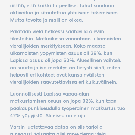
riittää, että kaikki tarpeelliset tahot saadaan
aktivoitua ja sitoutettua yhteiseen tekemiseen.
Mutta tavoite ja malli on oikea.
Palataan vielä hetkeksi saatavilla oleviin
tilastoihin. Matkailussa vannotaan ulkomaisten
vierailijoiden merkitykseen. Koko maassa
ulkomaisten yöpymisten osuus oli 29%, kun
Lapissa osuus oli jopa 60%. Alueellinen vaihtelu
on suurta ja iso merkitys on tietysti siinä, miten
helposti eri kohteet ovat kansainvälisten
vierailijoiden saavutettavissa eri kulkuvälinein.
Luonnollisesti Lapissa vapaa-ajan
Necessary
matkustamisen osuus on jopa 82%, kun taas
cookies
pääkaupunkiseudulla työperäinen matkustus tuo
Necessary
42% yöpyjistä. Alueissa on eroja.
cookies
perform
Varsin luotettavaa dataa on siis tarjolla
basic
runsaasti, toisaalta olisi tarve tietää vielä